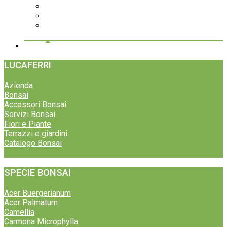
Ginepro SCONTO 30%
Pinus SCONTO 30%
Prunus SCONTO 50%
Contatti
LUCAFERRI
Azienda
Bonsai
Accessori Bonsai
Servizi Bonsai
Fiori e Piante
Terrazzi e giardini
Catalogo Bonsai
SPECIE BONSAI
Acer Buergerianum
Acer Palmatum
Camellia
Carmona Microphylla