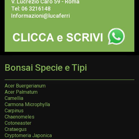
V. Lucrezio Caro 59 - Roma
Tel: 06 3216148
Informazioni@lucaferri
Bonsai Specie e Tipi
Acer Buergerianum
Acer Palmatum
Camellia
Carmona Microphylla
Carpinus
Chaenomeles
Cotoneaster
Crataegus
Cryptomeria Japonica