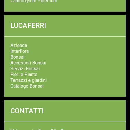
Zanthoxylum Piperitum
LUCAFERRI
Azienda
Interflora
Bonsai
Accessori Bonsai
Servizi Bonsai
Fiori e Piante
Terrazzi e giardini
Catalogo Bonsai
CONTATTI