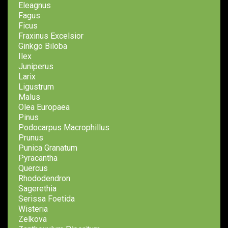
Eleagnus
Fagus
Ficus
Fraxinus Excelsior
Ginkgo Biloba
Ilex
Juniperus
Larix
Ligustrum
Malus
Olea Europaea
Pinus
Podocarpus Macrophillus
Prunus
Punica Granatum
Pyracantha
Quercus
Rhododendron
Sagerethia
Serissa Foetida
Wisteria
Zelkova