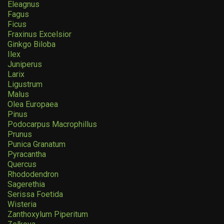
Eleagnus
Fagus
Ficus
Fraxinus Excelsior
Ginkgo Biloba
Ilex
Juniperus
Larix
Ligustrum
Malus
Olea Europaea
Pinus
Podocarpus Macrophillus
Prunus
Punica Granatum
Pyracantha
Quercus
Rhododendron
Sagerethia
Serissa Foetida
Wisteria
Zanthoxylum Piperitum