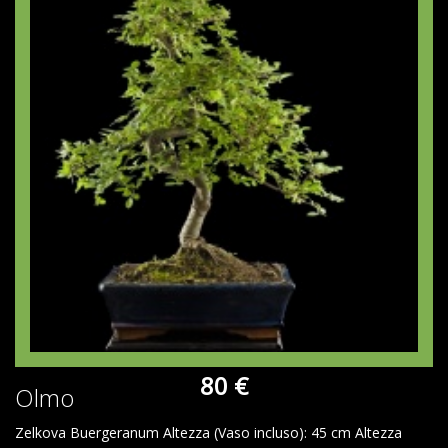
80 €
Olmo
Zelkova Buergeranum Altezza (Vaso incluso): 45 cm Altezza