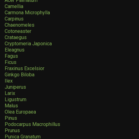
Acer Palmatum
Camellia
Carmona Microphylla
Carpinus
Chaenomeles
Cotoneaster
Crataegus
Cryptomeria Japonica
Eleagnus
Fagus
Ficus
Fraxinus Excelsior
Ginkgo Biloba
Ilex
Juniperus
Larix
Ligustrum
Malus
Olea Europaea
Pinus
Podocarpus Macrophillus
Prunus
Punica Granatum