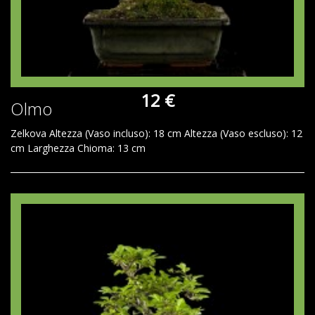
12 €
Olmo
Zelkova Altezza (Vaso incluso): 18 cm Altezza (Vaso escluso): 12
cm Larghezza Chioma: 13 cm