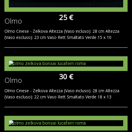
25 €
Olmo
Olmo Cinese - Zelkova Altezza (Vaso incluso): 28 cm Altezza
(Vaso escluso): 23 cm Vaso Rett Smaltato Verde 15 x 10
30 €
Olmo
Olmo Cinese - Zelkova Altezza (Vaso incluso): 28 cm Altezza
(Vaso escluso): 22 cm Vaso Rett Smaltato Verde 18 x 13