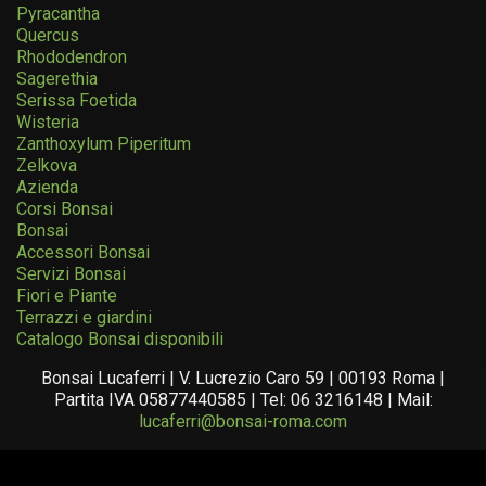
Pyracantha
Quercus
Rhododendron
Sagerethia
Serissa Foetida
Wisteria
Zanthoxylum Piperitum
Zelkova
Azienda
Corsi Bonsai
Bonsai
Accessori Bonsai
Servizi Bonsai
Fiori e Piante
Terrazzi e giardini
Catalogo Bonsai disponibili
Bonsai Lucaferri | V. Lucrezio Caro 59 | 00193 Roma |
Partita IVA 05877440585 | Tel: 06 3216148 | Mail:
lucaferri@bonsai-roma.com