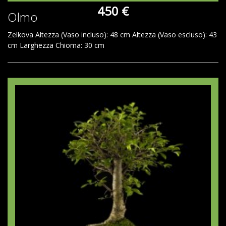
450 €
Olmo
Zelkova Altezza (Vaso incluso): 48 cm Altezza (Vaso escluso): 43
cm Larghezza Chioma: 30 cm