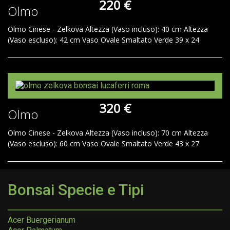
220 €
Olmo
Olmo Cinese - Zelkova Altezza (Vaso incluso): 40 cm Altezza
(Vaso escluso): 42 cm Vaso Ovale Smaltato Verde 39 x 24
320 €
Olmo
Olmo Cinese - Zelkova Altezza (Vaso incluso): 70 cm Altezza
(Vaso escluso): 60 cm Vaso Ovale Smaltato Verde 43 x 27
Bonsai Specie e Tipi
Acer Buergerianum