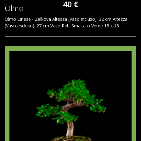
40 €
Olmo
Olmo Cinese - Zelkova Altezza (Vaso incluso): 32 cm Altezza
(Vaso escluso): 27 cm Vaso Rett Smaltato Verde 18 x 13