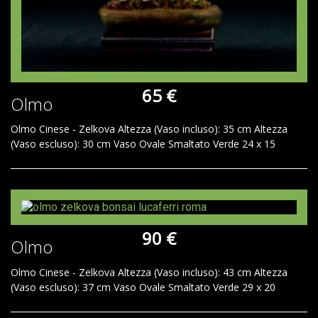
65 €
Olmo
Olmo Cinese - Zelkova Altezza (Vaso incluso): 35 cm Altezza
(Vaso escluso): 30 cm Vaso Ovale Smaltato Verde 24 x 15
90 €
Olmo
Olmo Cinese - Zelkova Altezza (Vaso incluso): 43 cm Altezza
(Vaso escluso): 37 cm Vaso Ovale Smaltato Verde 29 x 20