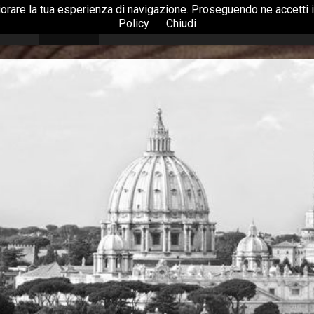
liorare la tua esperienza di navigazione. Proseguendo ne accetti il
Policy
Chiudi
Home
Azienda
Bonsai
Accessori
Piante e Fiori