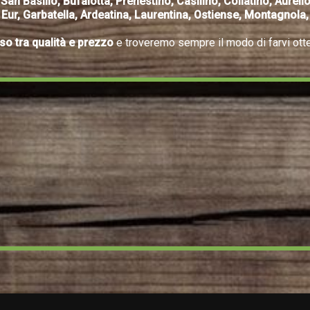
n Basilio, Bufalotta, Prenestino, Casilino, Collatino, Aurelio
 Eur, Garbatella, Ardeatina, Laurentina, Ostiense, Montagnola
so tra qualità e prezzo
e troveremo sempre il modo di farvi ott