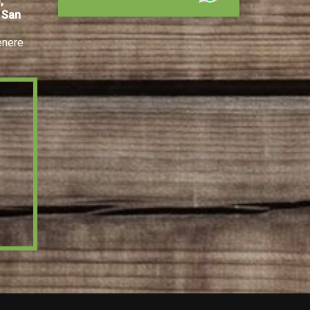
,
, San
enere