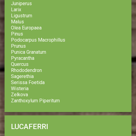
Juniperus
Larix
Ligustrum
Malus
Olea Europaea
Pinus
Podocarpus Macrophillus
Prunus
Punica Granatum
Pyracantha
Quercus
Rhododendron
Sagerethia
Serissa Foetida
Wisteria
Zelkova
Zanthoxylum Piperitum
LUCAFERRI