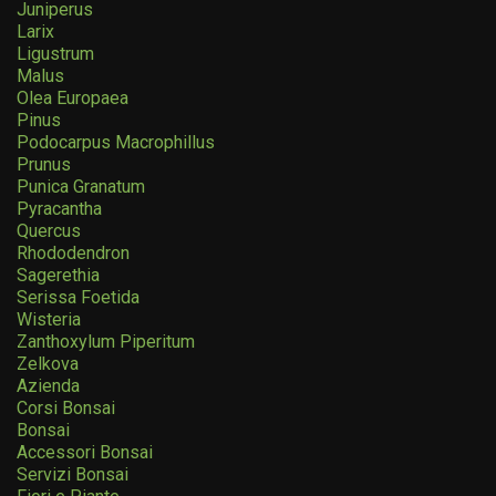
Juniperus
Larix
Ligustrum
Malus
Olea Europaea
Pinus
Podocarpus Macrophillus
Prunus
Punica Granatum
Pyracantha
Quercus
Rhododendron
Sagerethia
Serissa Foetida
Wisteria
Zanthoxylum Piperitum
Zelkova
Azienda
Corsi Bonsai
Bonsai
Accessori Bonsai
Servizi Bonsai