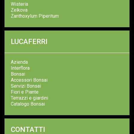
Wisteria
Zelkova
Zanthoxylum Piperitum
LUCAFERRI
Azienda
Interflora
Bonsai
Accessori Bonsai
Servizi Bonsai
Fiori e Piante
Terrazzi e giardini
Catalogo Bonsai
CONTATTI