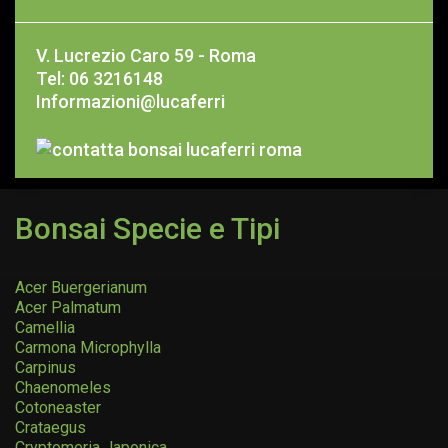
V. Lucrezio Caro 59 - Roma
Tel: 06 3216148
Informazioni@lucaferri
Bonsai Specie e Tipi
Acer Buergerianum
Acer Palmatum
Camellia
Carmona Microphylla
Carpinus
Chaenomeles
Cotoneaster
Crataegus
Cryptomeria Japonica