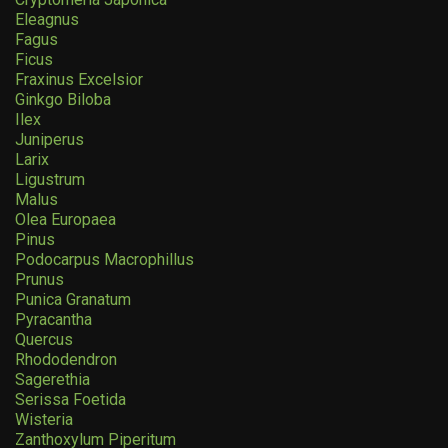
Eleagnus
Fagus
Ficus
Fraxinus Excelsior
Ginkgo Biloba
Ilex
Juniperus
Larix
Ligustrum
Malus
Olea Europaea
Pinus
Podocarpus Macrophillus
Prunus
Punica Granatum
Pyracantha
Quercus
Rhododendron
Sagerethia
Serissa Foetida
Wisteria
Zanthoxylum Piperitum