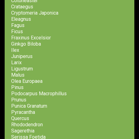
Cotoneaster
Crataegus
Cryptomeria Japonica
Eleagnus
Fagus
Ficus
Fraxinus Excelsior
Ginkgo Biloba
Ilex
Juniperus
Larix
Ligustrum
Malus
Olea Europaea
Pinus
Podocarpus Macrophillus
Prunus
Punica Granatum
Pyracantha
Quercus
Rhododendron
Sagerethia
Serissa Foetida