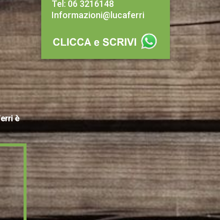
Tel: 06 3216148
Informazioni@lucaferri
erri è