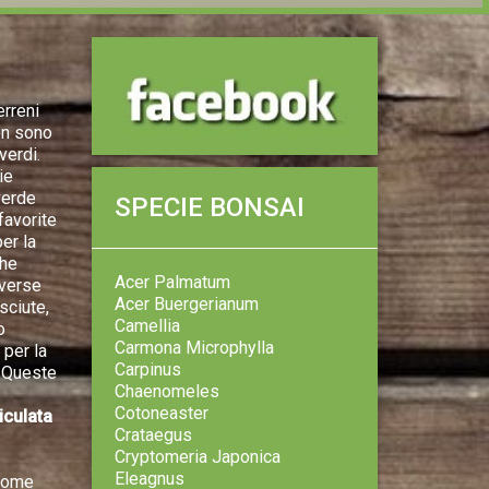
erreni
non sono
verdi.
ie
verde
SPECIE BONSAI
avorite
er la
che
Acer Palmatum
iverse
Acer Buergerianum
sciute,
Camellia
o
Carmona Microphylla
per la
Carpinus
. Queste
Chaenomeles
Cotoneaster
iculata
Crataegus
Cryptomeria Japonica
Eleagnus
 come