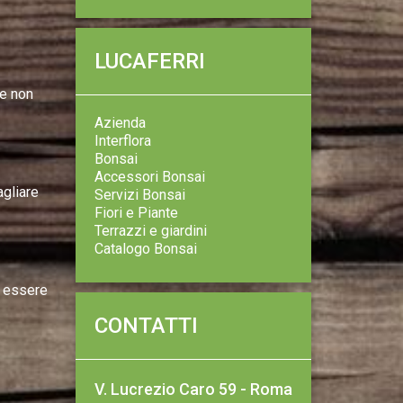
LUCAFERRI
 e non
Azienda
Interflora
Bonsai
Accessori Bonsai
agliare
Servizi Bonsai
Fiori e Piante
Terrazzi e giardini
Catalogo Bonsai
o essere
CONTATTI
V. Lucrezio Caro 59 - Roma