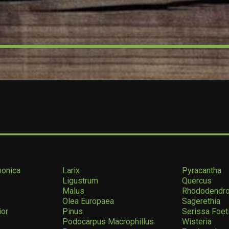
ponica
Larix
Pyracantha
Ligustrum
Quercus
Malus
Rhododendr
Olea Europaea
Sagerethia
ior
Pinus
Serissa Foet
Podocarpus Macrophillus
Wisteria