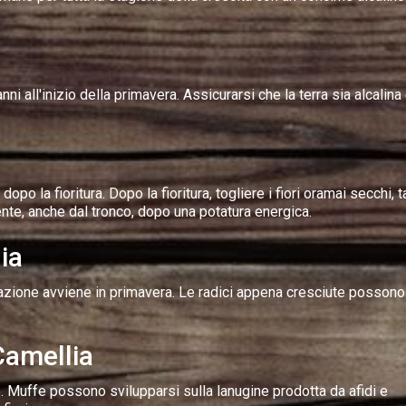
i all'inizio della primavera. Assicurarsi che la terra sia alcalina
opo la fioritura. Dopo la fioritura, togliere i fiori oramai secchi, t
nte, anche dal tronco, dopo una potatura energica.
ia
tazione avviene in primavera. Le radici appena cresciute posson
 Camellia
ie. Muffe possono svilupparsi sulla lanugine prodotta da afidi e