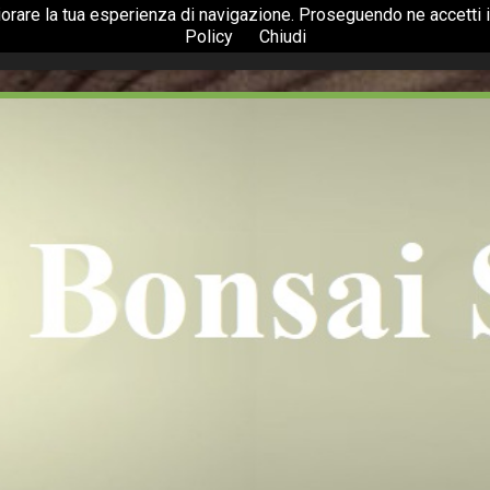
liorare la tua esperienza di navigazione. Proseguendo ne accetti il
Policy
Chiudi
Home
Azienda
Bonsai
Accessori
Piante e Fiori