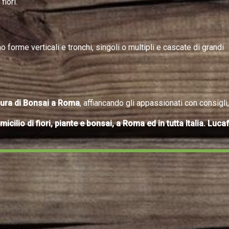
fiori.
 forme verticali e tronchi, singoli o multipli e cascate di grandi
 cura di Bonsai a Roma
, affiancando gli appassionati con consigli,
ilio di fiori, piante e bonsai, a Roma ed in tutta Italia. Lucaf