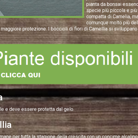
pianta da bonsai essend
specie più piccola e più
compatta di Camelia, m
comunque molto più del
a maggiore protezione. I boccioli di fiori di Camellia si sviluppano
a
e e deve essere protetta dal gelo.
lia
ane per tutta la stagione della crescita con un concime alcalino