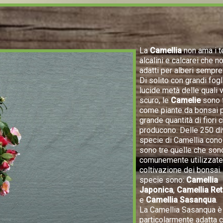
La
Camellia
non ama i t
alcalini e calcarei che 
adatti per alberi sempre
Di solito con grandi fogl
lucide metà delle quali 
scuro, le
Camelie
sono f
come piante da bonsai p
grande quantità di fiori 
producono. Delle 250 d
specie di Camellia cono
sono tre quelle che son
comunemente utilizzate 
coltivazione dei bonsai
specie sono:
Camellia
Japonica
,
Camellia Ret
e
Camellia Sasanqua
.
La Camellia Sasanqua è
particolarmente adatta