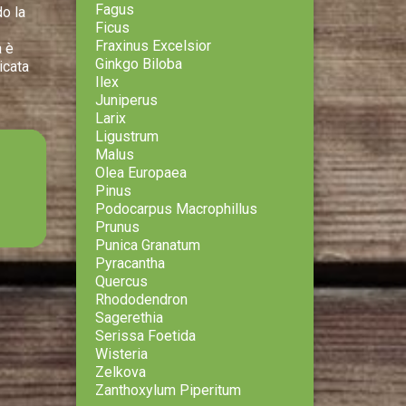
Fagus
o la
Ficus
Fraxinus Excelsior
a è
Ginkgo Biloba
icata
Ilex
Juniperus
Larix
Ligustrum
Malus
Olea Europaea
Pinus
Podocarpus Macrophillus
Prunus
Punica Granatum
Pyracantha
Quercus
Rhododendron
Sagerethia
Serissa Foetida
Wisteria
Zelkova
Zanthoxylum Piperitum