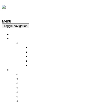
Menu
Toggle navigation
Home
Azienda
Interflora Roma
Roma Centro Storico
Roma Nord
Roma Est
Roma Sud
Roma Ovest
Bonsai
Specie Bonsai
Bonsai da interno e da esterno
Dieci consigli utili ai coltivatori di Bonsai
Stili: dare una forma al bonsai
Servizi bonsai
Pensione Bonsai
Clinica Bonsai