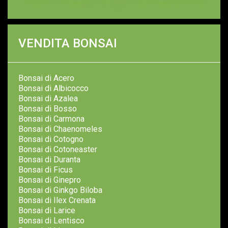
VENDITA BONSAI
Bonsai di Acero
Bonsai di Albicocco
Bonsai di Azalea
Bonsai di Bosso
Bonsai di Carmona
Bonsai di Chaenomeles
Bonsai di Cotogno
Bonsai di Cotoneaster
Bonsai di Duranta
Bonsai di Ficus
Bonsai di Ginepro
Bonsai di Ginkgo Biloba
Bonsai di Ilex Crenata
Bonsai di Larice
Bonsai di Lentisco