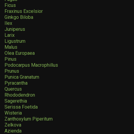
Ficus
Fraxinus Excelsior
Ginkgo Biloba
Ilex
Juniperus
Larix
Ligustrum
Malus
Olea Europaea
Pinus
Podocarpus Macrophillus
Prunus
Punica Granatum
Pyracantha
Quercus
Rhododendron
Sagerethia
Serissa Foetida
Wisteria
Zanthoxylum Piperitum
Zelkova
Azienda