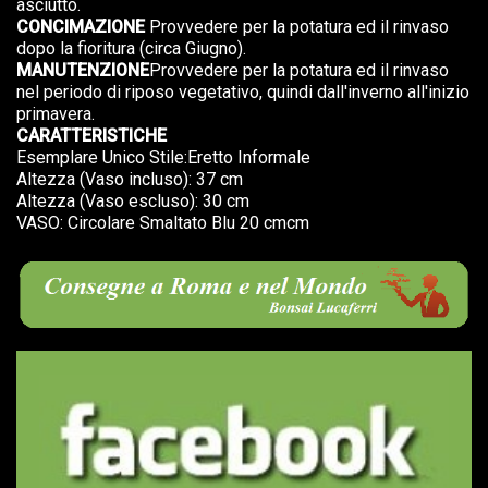
asciutto.
CONCIMAZIONE
Provvedere per la potatura ed il rinvaso
dopo la fioritura (circa Giugno).
MANUTENZIONE
Provvedere per la potatura ed il rinvaso
nel periodo di riposo vegetativo, quindi dall'inverno all'inizio
primavera.
CARATTERISTICHE
Esemplare Unico
Stile:Eretto Informale
Altezza (Vaso incluso): 37 cm
Altezza (Vaso escluso): 30 cm
VASO: Circolare Smaltato Blu 20 cmcm