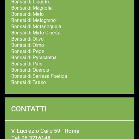
Bonsai di Ligustro
Bonsai di Magnolia
Bonsai di Melo
Bonsai di Melograno
Bonsai di Metasequoia
Bonsai di Mirto Cinese
Bonsai di Olivo
Bonsai di Olmo
Bonsai di Pepe
Bonsai di Pyracantha
Bonsai di Pino
Bonsai di Quercia
Bonsai di Serissa Foetida
Bonsai di Tasso
CONTATTI
V. Lucrezio Caro 59 - Roma
Tel: 06 3216148