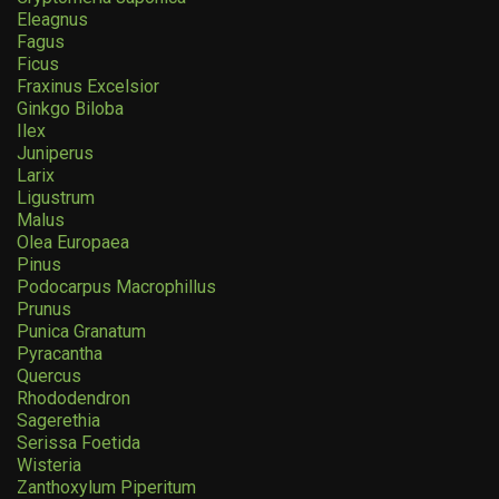
Eleagnus
Fagus
Ficus
Fraxinus Excelsior
Ginkgo Biloba
Ilex
Juniperus
Larix
Ligustrum
Malus
Olea Europaea
Pinus
Podocarpus Macrophillus
Prunus
Punica Granatum
Pyracantha
Quercus
Rhododendron
Sagerethia
Serissa Foetida
Wisteria
Zanthoxylum Piperitum