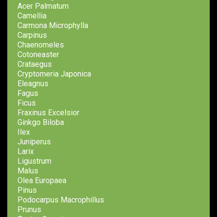
Acer Palmatum
Camellia
Carmona Microphylla
Carpinus
Chaenomeles
Cotoneaster
Crataegus
Cryptomeria Japonica
Eleagnus
Fagus
Ficus
Fraxinus Excelsior
Ginkgo Biloba
Ilex
Juniperus
Larix
Ligustrum
Malus
Olea Europaea
Pinus
Podocarpus Macrophillus
Prunus