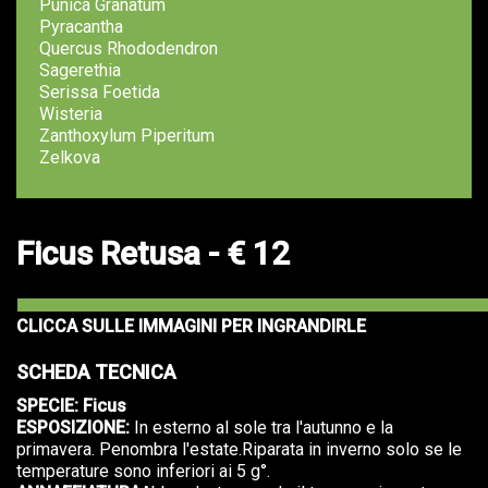
Punica Granatum
Pyracantha
Quercus
Rhododendron
Sagerethia
Serissa Foetida
Wisteria
Zanthoxylum Piperitum
Zelkova
Ficus Retusa - € 12
CLICCA SULLE IMMAGINI PER INGRANDIRLE
SCHEDA TECNICA
SPECIE: Ficus
ESPOSIZIONE:
In esterno al sole tra l'autunno e la
primavera. Penombra l'estate.Riparata in inverno solo se le
temperature sono inferiori ai 5 g°.