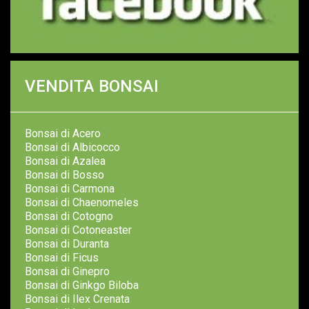
VENDITA BONSAI
Bonsai di Acero
Bonsai di Albicocco
Bonsai di Azalea
Bonsai di Bosso
Bonsai di Carmona
Bonsai di Chaenomeles
Bonsai di Cotogno
Bonsai di Cotoneaster
Bonsai di Duranta
Bonsai di Ficus
Bonsai di Ginepro
Bonsai di Ginkgo Biloba
Bonsai di Ilex Crenata