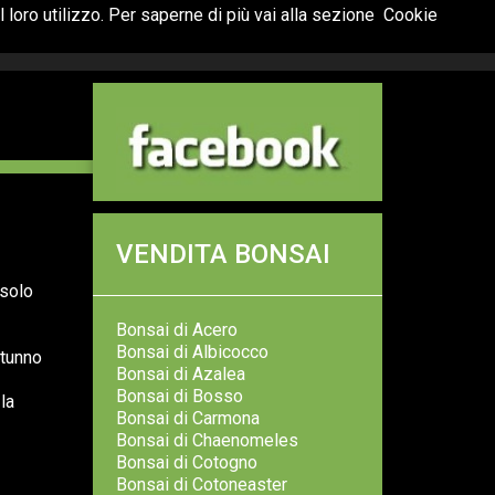
 loro utilizzo. Per saperne di più vai alla sezione
Cookie
Terrazzi
Catalogo
Promozioni
Contatti
VENDITA BONSAI
 solo
Bonsai di Acero
Bonsai di Albicocco
utunno
Bonsai di Azalea
Bonsai di Bosso
la
Bonsai di Carmona
Bonsai di Chaenomeles
Bonsai di Cotogno
Bonsai di Cotoneaster