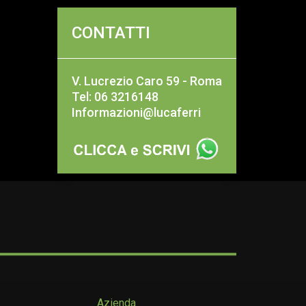
CONTATTI
V. Lucrezio Caro 59 - Roma
Tel: 06 3216148
Informazioni@lucaferri
Azienda