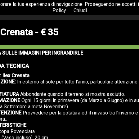
liorare la tua esperienza di navigazione. Proseguendo ne accetti il
Policy
Chiudi
Home
Azienda
Bonsai
Accessori
Piante e Fiori
 Crenata - € 35
 SULLE IMMAGINI PER INGRANDIRLE
A TECNICA
 Ilex Crenata
IZIONE:
In esterno al sole per tutto l'anno, particolare attenzione
FIATURA
Abbondante quando il terreno si mostra asciutto.
MAZIONE
Ogni 15 giorni in primavera (da Marzo a Giugno) e in a
tà Settembre a metà Novembre)
ENZIONE
Provvedere per la potatura ed il rinvaso tra l'inverno e 
ra..
TERISTICHE
Scopa Rovesciata
 (Vaso incluso): 20 cm