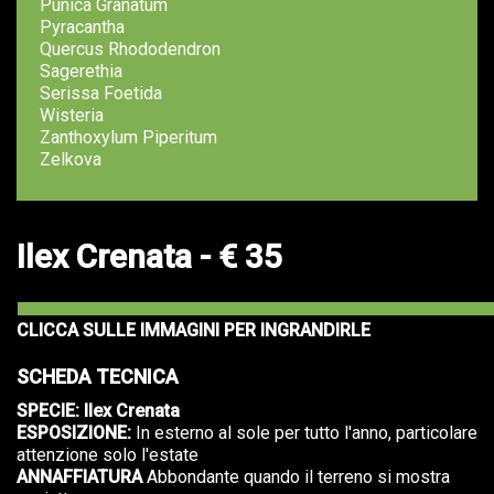
Punica Granatum
Pyracantha
Quercus
Rhododendron
Sagerethia
Serissa Foetida
Wisteria
Zanthoxylum Piperitum
Zelkova
Ilex Crenata - € 35
CLICCA SULLE IMMAGINI PER INGRANDIRLE
SCHEDA TECNICA
SPECIE: Ilex Crenata
ESPOSIZIONE:
In esterno al sole per tutto l'anno, particolare
attenzione solo l'estate
ANNAFFIATURA
Abbondante quando il terreno si mostra