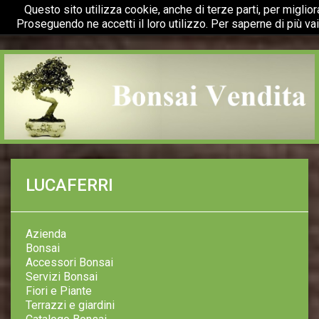
Questo sito utilizza cookie, anche di terze parti, per miglio
Menu
Togg
Proseguendo ne accetti il loro utilizzo. Per saperne di più va
navig
LUCAFERRI
Azienda
Bonsai
Accessori Bonsai
Servizi Bonsai
Fiori e Piante
Terrazzi e giardini