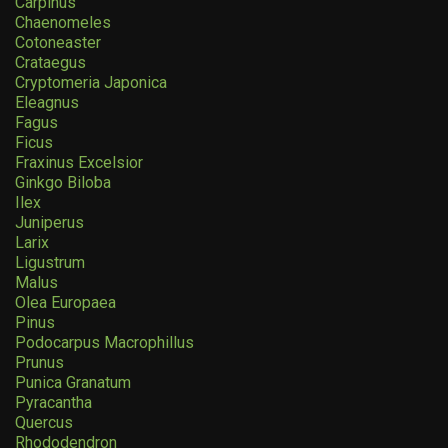
Carpinus
Chaenomeles
Cotoneaster
Crataegus
Cryptomeria Japonica
Eleagnus
Fagus
Ficus
Fraxinus Excelsior
Ginkgo Biloba
Ilex
Juniperus
Larix
Ligustrum
Malus
Olea Europaea
Pinus
Podocarpus Macrophillus
Prunus
Punica Granatum
Pyracantha
Quercus
Rhododendron