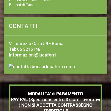
Bonsai di Tasso
CONTATTI
V. Lucrezio Caro 59 - Roma
Tel: 06 3216148
Informazioni@lucaferri
MODALITA' di PAGAMENTO
PAY PAL
(Spedizione entro 3 giorni lavorativi
)
NON SI ACCETTA CONTRASSEGNO
SPEDIZIONE