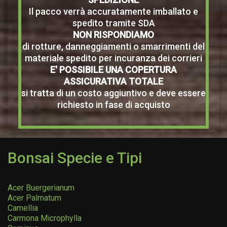
Il pacco verrà accuratamente imballato e
spedito tramite SDA
NON RISPONDIAMO
di rotture, danneggiamenti o smarrimenti del
materiale spedito per incuranza dei corrieri
E' POSSIBILE UNA COPERTURA
ASSICURATIVA TOTALE
si tratta di un costo aggiuntivo e deve essere
richiesto in fase di acquisto
Bonsai Specie e Tipi
Acer Buergerianum
Acer Palmatum
Camellia
Carmona Microphylla