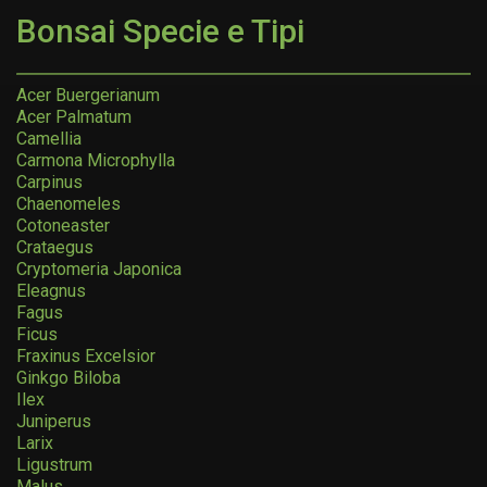
Bonsai Specie e Tipi
Acer Buergerianum
Acer Palmatum
Camellia
Carmona Microphylla
Carpinus
Chaenomeles
Cotoneaster
Crataegus
Cryptomeria Japonica
Eleagnus
Fagus
Ficus
Fraxinus Excelsior
Ginkgo Biloba
Ilex
Juniperus
Larix
Ligustrum
Malus