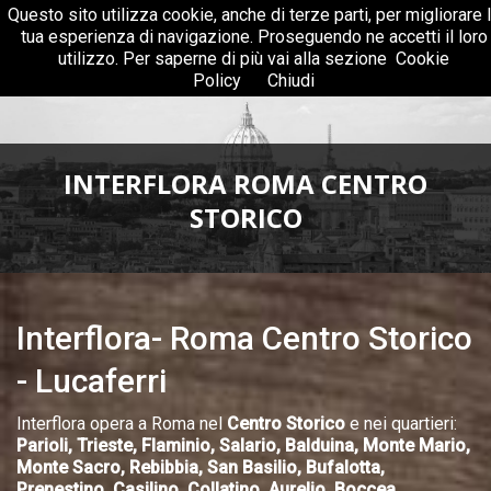
Questo sito utilizza cookie, anche di terze parti, per migliorare 
Menu
Togg
tua esperienza di navigazione. Proseguendo ne accetti il loro
navig
utilizzo. Per saperne di più vai alla sezione
Cookie
Policy
Chiudi
INTERFLORA ROMA CENTRO
STORICO
Interflora- Roma Centro Storico
- Lucaferri
Interflora opera a Roma nel
Centro Storico
e nei quartieri:
Parioli, Trieste, Flaminio, Salario, Balduina, Monte Mario,
Monte Sacro, Rebibbia, San Basilio, Bufalotta,
Prenestino, Casilino, Collatino, Aurelio, Boccea,